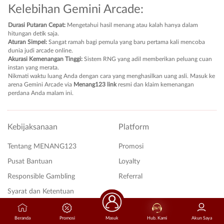
Kelebihan Gemini Arcade:
Durasi Putaran Cepat:
Mengetahui hasil menang atau kalah hanya dalam
hitungan detik saja.
Aturan Simpel:
Sangat ramah bagi pemula yang baru pertama kali mencoba
dunia judi arcade online.
Akurasi Kemenangan Tinggi:
Sistem RNG yang adil memberikan peluang cuan
instan yang merata.
Nikmati waktu luang Anda dengan cara yang menghasilkan uang asli. Masuk ke
arena Gemini Arcade via
Menang123 link
resmi dan klaim kemenangan
perdana Anda malam ini.
Kebijaksanaan
Platform
Tentang MENANG123
Promosi
Pusat Bantuan
Loyalty
Responsible Gambling
Referral
Syarat dan Ketentuan
Kategori
Dukungan
Beranda
Promosi
Masuk
Hub. Kami
Akun Saya