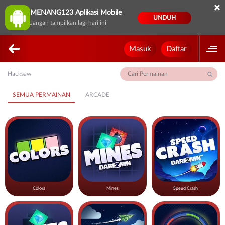
×
MENANG123 Aplikasi Mobile
UNDUH
Jangan tampilkan lagi hari ini
Masuk
Daftar
Hacksaw
SEMUA PERMAINAN
ARCADE
Colors
Mines
Speed Crash