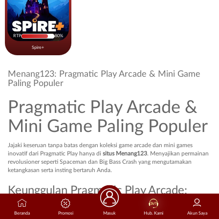
RTP
80%
Spire+
Menang123: Pragmatic Play Arcade & Mini Game
Paling Populer
Pragmatic Play Arcade &
Mini Game Paling Populer
Jajaki keseruan tanpa batas dengan koleksi game arcade dan mini games
inovatif dari Pragmatic Play hanya di
situs Menang123
. Menyajikan permainan
revolusioner seperti Spaceman dan Big Bass Crash yang mengutamakan
ketangkasan serta insting bertaruh Anda.
Keunggulan Pragmatic Play Arcade:
Mekanik Crash Game:
Kontrol penuh taruhan Anda untuk mencairkan
kemenangan sebelum objek terbang menabrak.
Beranda
Promosi
Masuk
Hub. Kami
Akun Saya