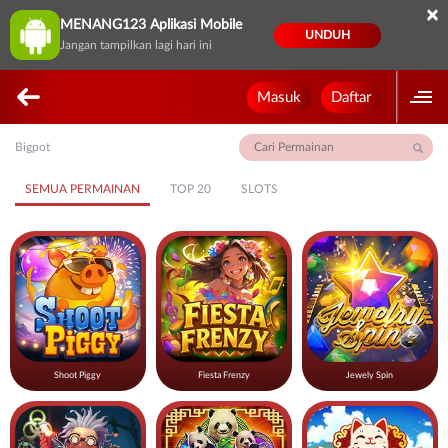
×
MENANG123 Aplikasi Mobile
UNDUH
Jangan tampilkan lagi hari ini
Masuk
Daftar
Bigpot
SEMUA PERMAINAN
TOP 20
SLOTS
Shoot Piggy
Fiesta Frenzy
Jewely Spin