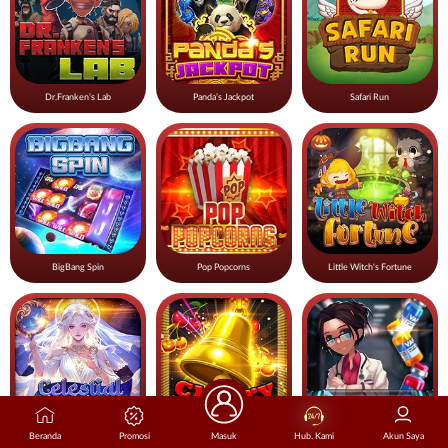
Dr.Franken’s Lab
Panda’s Jackpot
Safari Run
BigBang Spin
Pop Popcorns
Little Witch's Fortune
Beranda
Promosi
Masuk
Hub. Kami
Akun Saya
Celestial Goddess
Cherry Bell
Elizabeth Lab