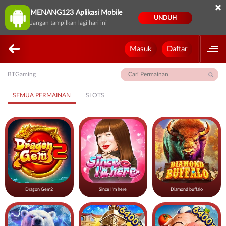
×
MENANG123 Aplikasi Mobile
UNDUH
Jangan tampilkan lagi hari ini
Masuk
Daftar
BTGaming
SEMUA PERMAINAN
SLOTS
Dragon Gem2
Since I'm here
Diamond buffalo