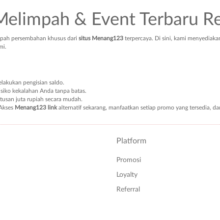
Melimpah & Event Terbaru R
mpah persembahan khusus dari
situs Menang123
terpercaya. Di sini, kami menyediak
mi.
lakukan pengisian saldo.
isiko kekalahan Anda tanpa batas.
tusan juta rupiah secara mudah.
 Akses
Menang123 link
alternatif sekarang, manfaatkan setiap promo yang tersedia, d
Platform
Promosi
Loyalty
Referral