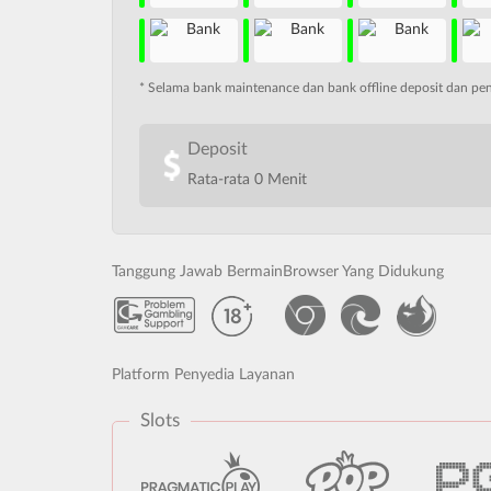
* Selama bank maintenance dan bank offline deposit dan pen
Deposit
Rata-rata 0 Menit
Tanggung Jawab Bermain
Browser Yang Didukung
Platform Penyedia Layanan
Slots