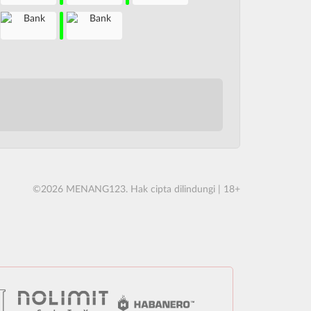
©2026 MENANG123. Hak cipta dilindungi | 18+