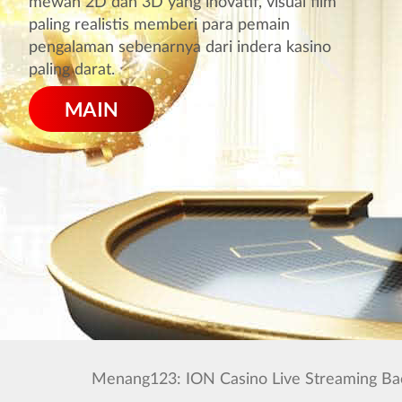
mewah 2D dan 3D yang inovatif, visual film
paling realistis memberi para pemain
pengalaman sebenarnya dari indera kasino
paling darat.
MAIN
Menang123: ION Casino Live Streaming Bac