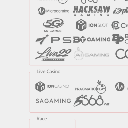
Live Casino
Race