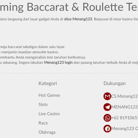
aming Baccarat & Roulette T
no langsung dari layar gadget Anda di
situs Menang123
. Berpusat di resor kasino f
a baccarat sekaligus dalam satu layar.
 menjamin keaslian atmosfer kasino.
membantu Anda menganalisis tren taruhan berikutnya.
au sekarang. Segera lakukan
Menang123 login
dan pasang taruhan terbaik Anda di me
Kategori
Dukungan
Hot Games
CS.Menang12
Slots
MENANG123
Live Casino
+62 8191065
Race
Menang123 O
Olahraga