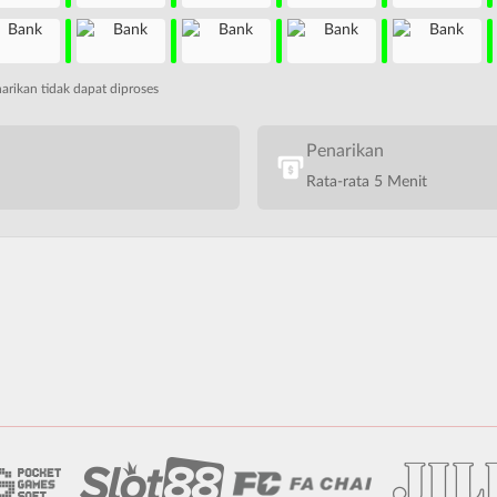
arikan tidak dapat diproses
Penarikan
Rata-rata 5 Menit