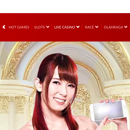
HOT GAMES
SLOTS
LIVE CASINO
RACE
OLAHRAGA