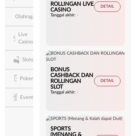
ROLLINGAN LIVE
DETAIL
CASINO
Tanggal akhir:
-
Olahraga
Live
Casino
Slots
BONUS
CASHBACK DAN
Poker
ROLLINGAN
DETAIL
SLOT
Tanggal akhir:
-
Event
SPORTS
(MENANG &