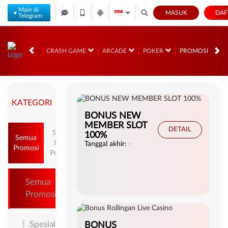
Main di
MASUK
DAF
Telegram
PROMOSI
OLAHRAGA
CRASH GAME
ARCADE
POKER
KATEGORI
BONUS NEW
MEMBER SLOT
DETAIL
Semua
100%
Semua
Event
Tanggal akhir:
-
Promosi
Provider
Semua
Promosi
Spesial
BONUS