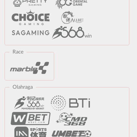
Race
Olahraga