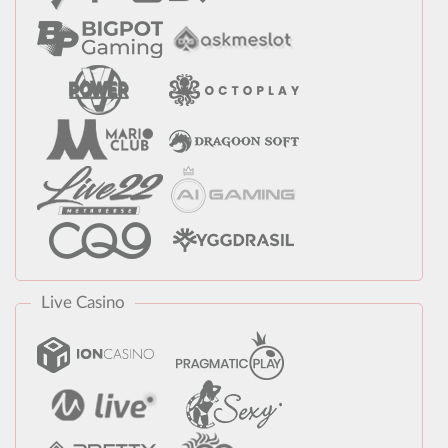
Live Casino