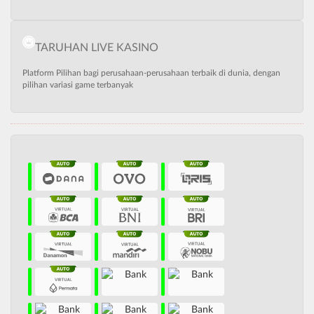
TARUHAN LIVE KASINO
Platform Pilihan bagi perusahaan-perusahaan terbaik di dunia, dengan
pilihan variasi game terbanyak