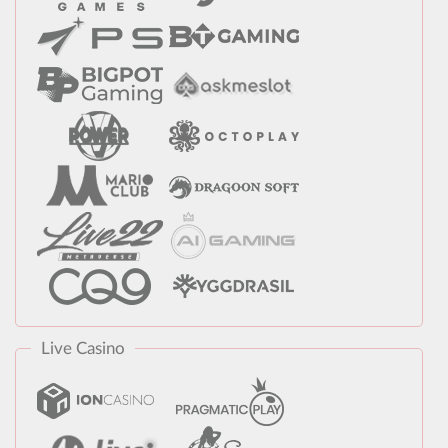
Live Casino