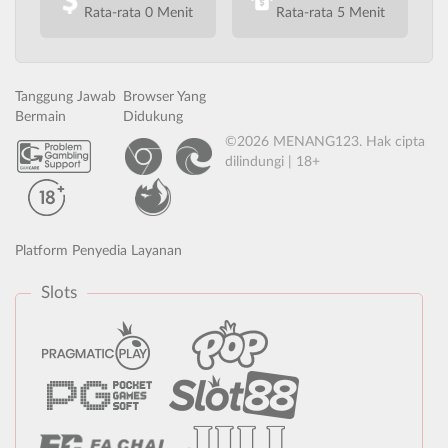
Rata-rata 0 Menit
Rata-rata 5 Menit
Tanggung Jawab
Browser Yang
Bermain
Didukung
©2026 MENANG123. Hak cipta
dilindungi | 18+
Platform Penyedia Layanan
Slots