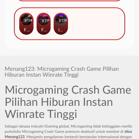
RTP
97%
RTP
85%
RTP
95%
FlyX
FlyX Cash Turbo
Incredible Balloon Machine
Menang123: Microgaming Crash Game Pilihan
Hiburan Instan Winrate Tinggi
Microgaming Crash Game
Pilihan Hiburan Instan
Winrate Tinggi
Sebagai raksasa industri iGaming global, Microgaming tidak ketinggalan merilis
portofolio Microgaming Crash Game premium eksklusif untuk member di
situs
Menang123
. Menjamin pengalaman bertaruh berstandar internasional dengan