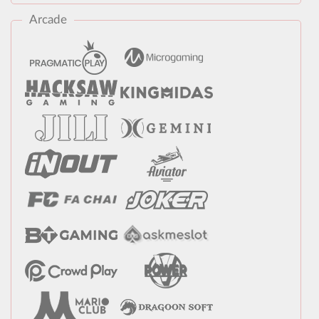
Arcade