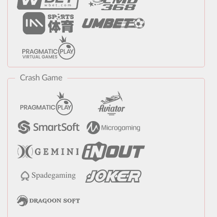
Crash Game