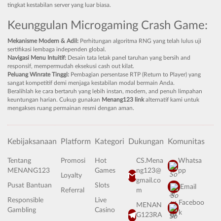
tingkat kestabilan server yang luar biasa.
Keunggulan Microgaming Crash Game:
Mekanisme Modern & Adil:
Perhitungan algoritma RNG yang telah lulus uji
sertifikasi lembaga independen global.
Navigasi Menu Intuitif:
Desain tata letak panel taruhan yang bersih and
responsif, mempermudah eksekusi cash out kilat.
Peluang Winrate Tinggi:
Pembagian persentase RTP (Return to Player) yang
sangat kompetitif demi menjaga kestabilan modal bermain Anda.
Beralihlah ke cara bertaruh yang lebih instan, modern, and penuh limpahan
keuntungan harian. Cukup gunakan
Menang123 link
alternatif kami untuk
mengakses ruang permainan resmi dengan aman.
Kebijaksanaan
Platform
Kategori
Dukungan
Komunitas
Tentang
Promosi
Hot
CS.Mena
Whatsa
MENANG123
Games
ng123@
pp
Loyalty
gmail.co
Pusat Bantuan
Slots
Email
Referral
m
Responsible
Live
Faceboo
MENAN
Gambling
Casino
k
G123RA