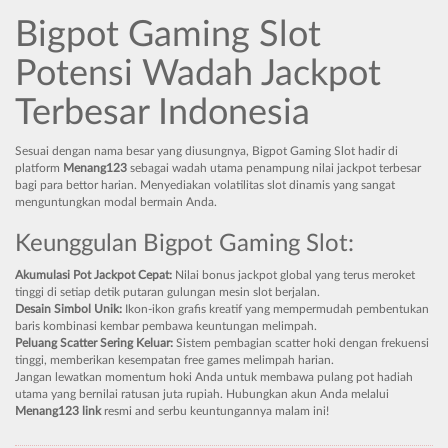
Bigpot Gaming Slot
Potensi Wadah Jackpot
Terbesar Indonesia
Sesuai dengan nama besar yang diusungnya, Bigpot Gaming Slot hadir di
platform
Menang123
sebagai wadah utama penampung nilai jackpot terbesar
bagi para bettor harian. Menyediakan volatilitas slot dinamis yang sangat
menguntungkan modal bermain Anda.
Keunggulan Bigpot Gaming Slot:
Akumulasi Pot Jackpot Cepat:
Nilai bonus jackpot global yang terus meroket
tinggi di setiap detik putaran gulungan mesin slot berjalan.
Desain Simbol Unik:
Ikon-ikon grafis kreatif yang mempermudah pembentukan
baris kombinasi kembar pembawa keuntungan melimpah.
Peluang Scatter Sering Keluar:
Sistem pembagian scatter hoki dengan frekuensi
tinggi, memberikan kesempatan free games melimpah harian.
Jangan lewatkan momentum hoki Anda untuk membawa pulang pot hadiah
utama yang bernilai ratusan juta rupiah. Hubungkan akun Anda melalui
Menang123 link
resmi and serbu keuntungannya malam ini!