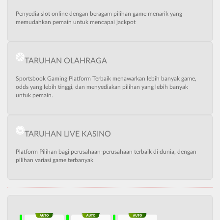
Penyedia slot online dengan beragam pilihan game menarik yang
memudahkan pemain untuk mencapai jackpot
TARUHAN OLAHRAGA
Sportsbook Gaming Platform Terbaik menawarkan lebih banyak game,
odds yang lebih tinggi, dan menyediakan pilihan yang lebih banyak
untuk pemain.
TARUHAN LIVE KASINO
Platform Pilihan bagi perusahaan-perusahaan terbaik di dunia, dengan
pilihan variasi game terbanyak