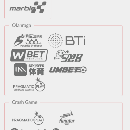
Olahraga
Crash Game