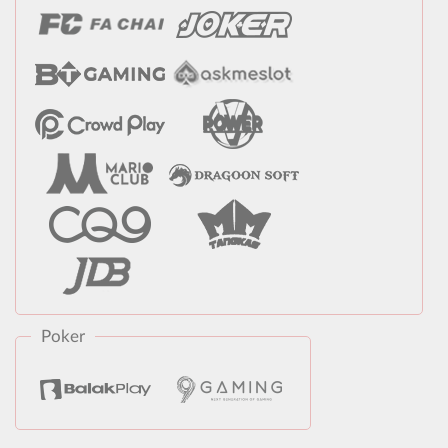
Poker