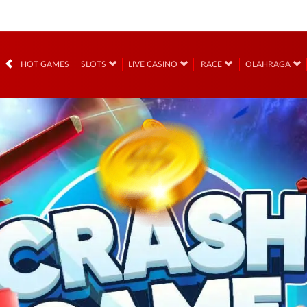
HOT GAMES
SLOTS
LIVE CASINO
RACE
OLAHRAGA