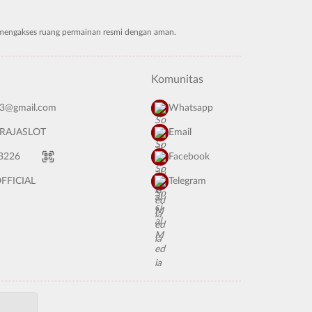
 mengakses ruang permainan resmi dengan aman.
Komunitas
3@gmail.com
Whatsapp
RAJASLOT
Email
3226
Facebook
FFICIAL
Telegram