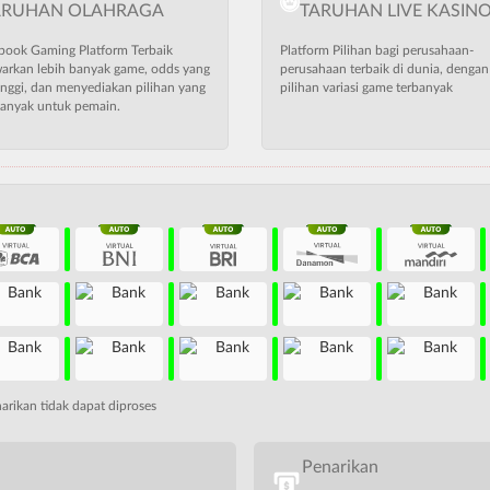
ARUHAN OLAHRAGA
TARUHAN LIVE KASIN
book Gaming Platform Terbaik
Platform Pilihan bagi perusahaan-
rkan lebih banyak game, odds yang
perusahaan terbaik di dunia, dengan
tinggi, dan menyediakan pilihan yang
pilihan variasi game terbanyak
banyak untuk pemain.
arikan tidak dapat diproses
Penarikan