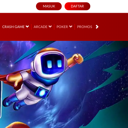
MASUK
DAFTAR
PROMOSI
CRASH GAME
ARCADE
POKER