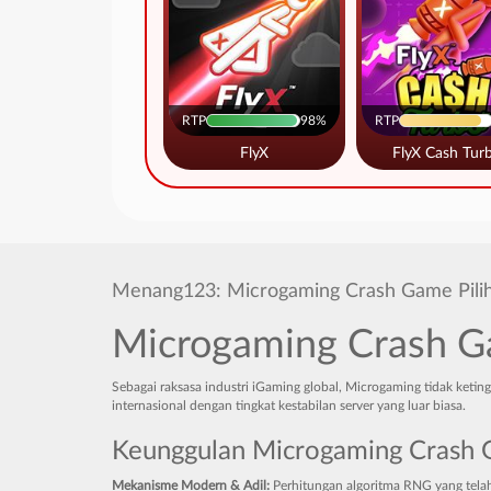
RTP
98%
RTP
FlyX
FlyX Cash Tur
Menang123: Microgaming Crash Game Piliha
Microgaming Crash Ga
Sebagai raksasa industri iGaming global, Microgaming tidak keti
internasional dengan tingkat kestabilan server yang luar biasa.
Keunggulan Microgaming Crash
Mekanisme Modern & Adil:
Perhitungan algoritma RNG yang telah 