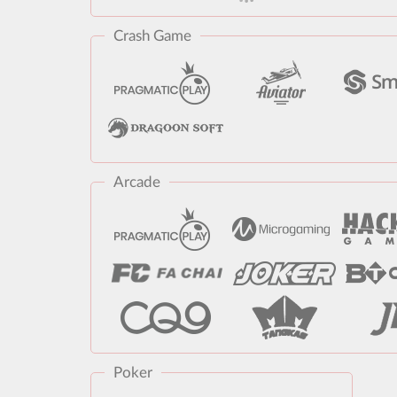
Crash Game
Arcade
Poker