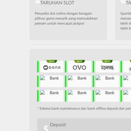
TARUHAN SLOT
T
Penyedia slot online dengan beragam
Sports
pilihan game menarik yang memudahkan
menawa
pemain untuk mencapai jackpot
lebih 
lebih 
* Selama bank maintenance dan bank offline deposit dan pen
Deposit