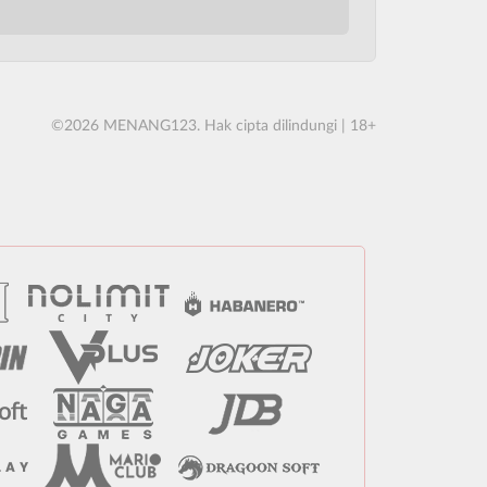
©2026 MENANG123. Hak cipta dilindungi | 18+