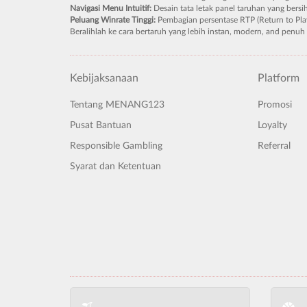
Navigasi Menu Intuitif:
Desain tata letak panel taruhan yang bersi
Peluang Winrate Tinggi:
Pembagian persentase RTP (Return to Pla
Beralihlah ke cara bertaruh yang lebih instan, modern, and pen
Kebijaksanaan
Platform
Tentang MENANG123
Promosi
Pusat Bantuan
Loyalty
Responsible Gambling
Referral
Syarat dan Ketentuan