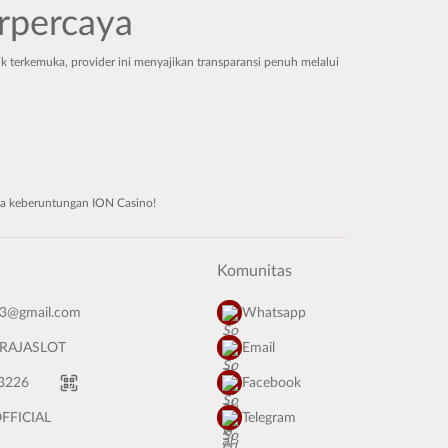
erpercaya
isik terkemuka, provider ini menyajikan transparansi penuh melalui
ja keberuntungan ION Casino!
Komunitas
3@gmail.com
Whatsapp
RAJASLOT
Email
3226
Facebook
FFICIAL
Telegram