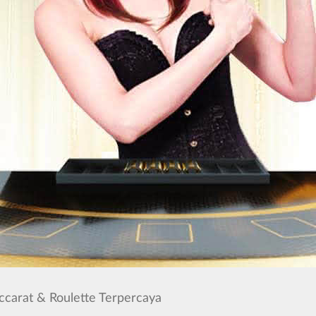
carat & Roulette Terpercaya