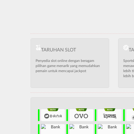
TARUHAN SLOT
T
Penyedia slot online dengan beragam
Sports
pilihan game menarik yang memudahkan
menawa
pemain untuk mencapai jackpot
lebih 
lebih 