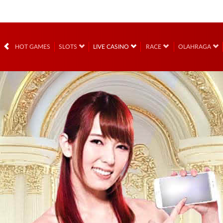
HOT GAMES
SLOTS
LIVE CASINO
RACE
OLAHRAGA