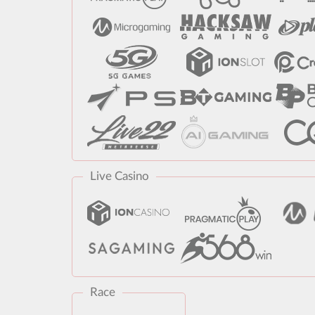
Live Casino
Race