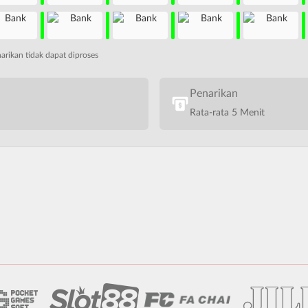
arikan tidak dapat diproses
Penarikan
Rata-rata 5 Menit