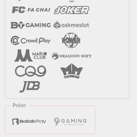
Poker