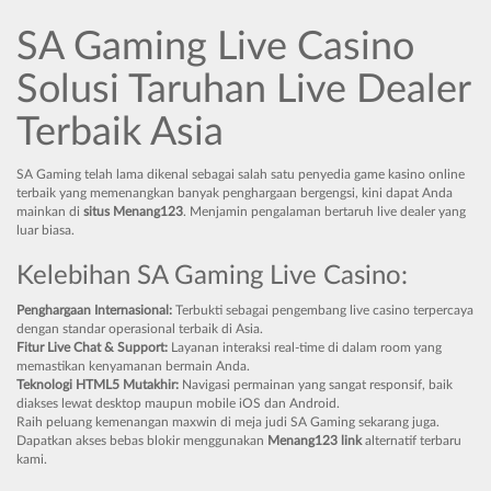
SA Gaming Live Casino
Solusi Taruhan Live Dealer
Terbaik Asia
SA Gaming telah lama dikenal sebagai salah satu penyedia game kasino online
terbaik yang memenangkan banyak penghargaan bergengsi, kini dapat Anda
mainkan di
situs Menang123
. Menjamin pengalaman bertaruh live dealer yang
luar biasa.
Kelebihan SA Gaming Live Casino:
Penghargaan Internasional:
Terbukti sebagai pengembang live casino terpercaya
dengan standar operasional terbaik di Asia.
Fitur Live Chat & Support:
Layanan interaksi real-time di dalam room yang
memastikan kenyamanan bermain Anda.
Teknologi HTML5 Mutakhir:
Navigasi permainan yang sangat responsif, baik
diakses lewat desktop maupun mobile iOS dan Android.
Raih peluang kemenangan maxwin di meja judi SA Gaming sekarang juga.
Dapatkan akses bebas blokir menggunakan
Menang123 link
alternatif terbaru
kami.