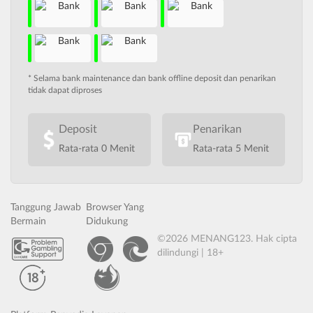
* Selama bank maintenance dan bank offline deposit dan penarikan
tidak dapat diproses
Deposit
Penarikan
Rata-rata 0 Menit
Rata-rata 5 Menit
Tanggung Jawab
Browser Yang
Bermain
Didukung
©2026 MENANG123. Hak cipta
dilindungi | 18+