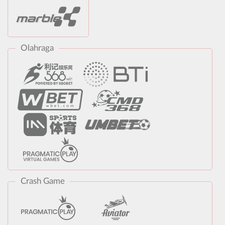
Olahraga
Crash Game