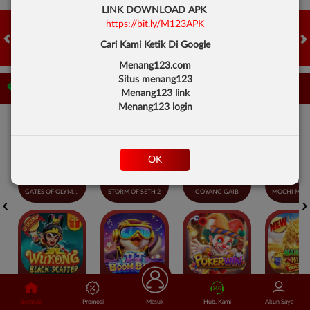
LINK DOWNLOAD APK
https://bit.ly/M123APK
Cari Kami Ketik Di Google
HOT GAMES
SLOTS
LIVE CASINO
RACE
OLAHRAGA
CRA
Menang123.com
Situs menang123
Game Populer
Menang123 link
Menang123 login
OK
GATES OF OLYMPUS POP
STORM OF SETH 2
GOYANG GAIB
WUKONG - BLACK SCATTER
DJ BOOM BOOM
POKER WIN
Beranda
Promosi
Masuk
Hub. Kami
Akun Saya