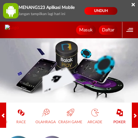
×
MENANG123 Aplikasi Mobile
UNDUH
Jangan tampilkan lagi hari ini
Masuk
Daftar
SINO
RACE
OLAHRAGA
CRASH GAME
ARCADE
POKER