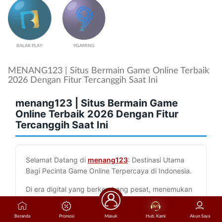
BALAK PLAY
9GAMING
MENANG123 | Situs Bermain Game Online Terbaik
2026 Dengan Fitur Tercanggih Saat Ini
menang123 | Situs Bermain Game
Online Terbaik 2026 Dengan Fitur
Tercanggih Saat Ini
Selamat Datang di
menang123
: Destinasi Utama
Bagi Pecinta Game Online Terpercaya di Indonesia.
Di era digital yang berkembang pesat, menemukan
platform hiburan virtual yang aman, adil, dan
menguntungkan adalah prioritas utama para
Beranda
Promosi
Masuk
Hub. Kami
Akun Saya
pemain. menang123 hadir sebagai platform resmi