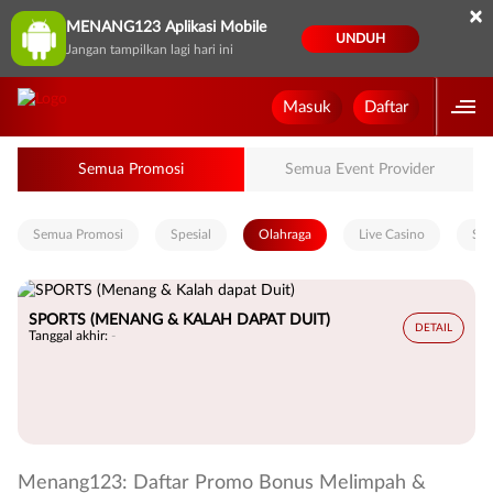
×
MENANG123 Aplikasi Mobile
UNDUH
Jangan tampilkan lagi hari ini
Masuk
Daftar
Semua Promosi
Semua Event Provider
Semua Promosi
Spesial
Olahraga
Live Casino
Slo
SPORTS (MENANG & KALAH DAPAT DUIT)
DETAIL
Tanggal akhir:
-
Menang123: Daftar Promo Bonus Melimpah &