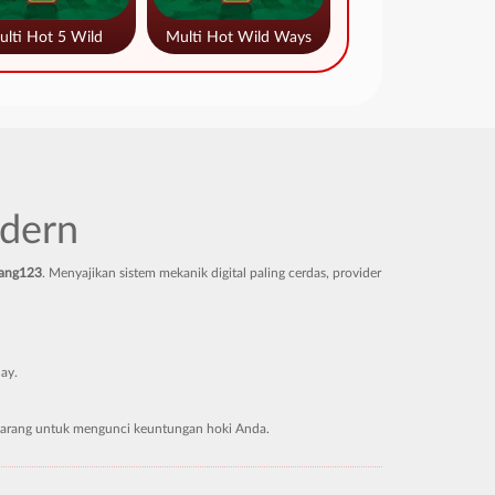
ulti Hot 5 Wild
Multi Hot Wild Ways
odern
nang123
. Menyajikan sistem mekanik digital paling cerdas, provider
ay.
arang untuk mengunci keuntungan hoki Anda.