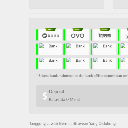
* Selama bank maintenance dan bank offline deposit dan pen
Deposit
Rata-rata 0 Menit
Tanggung Jawab Bermain
Browser Yang Didukung