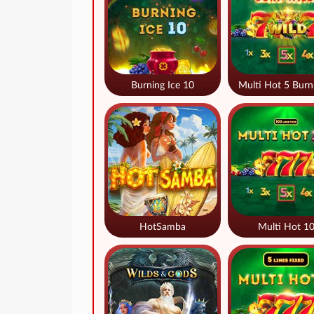
Burning Ice 10
HotSamba
Multi Hot 1