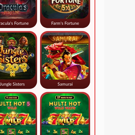
acula's Fortune
Farm's Fortune
Jungle Sisters
Samurai