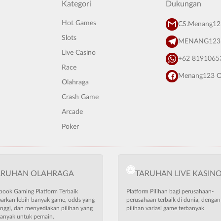
Kategori
Dukungan
Hot Games
CS.Menang12
Slots
MENANG123
Live Casino
+62 8191065
Race
Menang123 O
Olahraga
Crash Game
Arcade
Poker
ARUHAN OLAHRAGA
TARUHAN LIVE KASIN
book Gaming Platform Terbaik
Platform Pilihan bagi perusahaan-
rkan lebih banyak game, odds yang
perusahaan terbaik di dunia, dengan
tinggi, dan menyediakan pilihan yang
pilihan variasi game terbanyak
banyak untuk pemain.