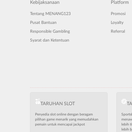
Kebijaksanaan
Platform
Tentang MENANG123
Promosi
Pusat Bantuan
Loyalty
Responsible Gambling
Referral
Syarat dan Ketentuan
TARUHAN SLOT
T
Penyedia slot online dengan beragam
Sports
pilihan game menarik yang memudahkan
menawa
pemain untuk mencapai jackpot
lebih 
lebih 