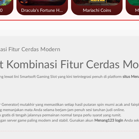
10
Dracula's Fortune Halloween Edition
Mariachi Coins
M
asi Fitur Cerdas Modern
t Kombinasi Fitur Cerdas M
lewat lini Smartsoft Gaming Slot yang kini terintegrasi penuh di platform
situs Me
erator) mutakhir yang memastikan setiap hasil putaran spin murni acak and fairpl
yang memanjakan mata Anda selama berjam-jam penuh sesi taruhan judi online.
ratis di tengah jalannya permainan normal tanpa perlu syarat yang rumit.
gan server game paling modern and stabil. Gunakan akun
Menang123 login
Anda sek