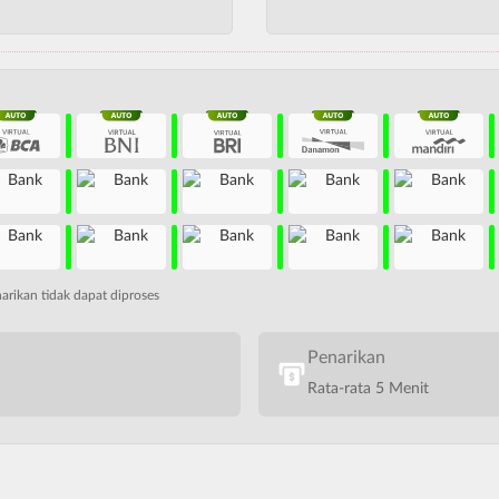
arikan tidak dapat diproses
Penarikan
Rata-rata 5 Menit