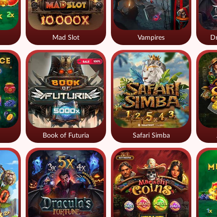
Mad Slot
Vampires
Dr
Book of Futuria
Safari Simba