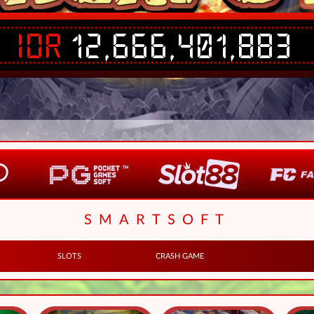
IDR
12,666,401,883
SMARTSOFT
SLOTS
CRASH GAME