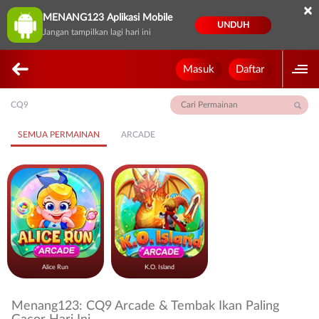
×
MENANG123 Aplikasi Mobile
UNDUH
Jangan tampilkan lagi hari ini
Masuk
Daftar
CQ9
SEMUA PERMAINAN
ARCADE
Alice Run
K.O. Island
Menang123: CQ9 Arcade & Tembak Ikan Paling