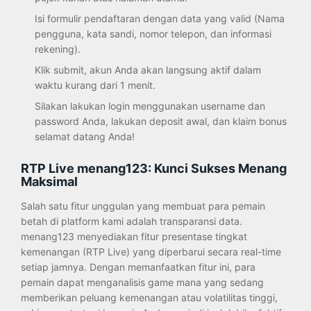
Isi formulir pendaftaran dengan data yang valid (Nama
pengguna, kata sandi, nomor telepon, dan informasi
rekening).
Klik submit, akun Anda akan langsung aktif dalam
waktu kurang dari 1 menit.
Silakan lakukan login menggunakan username dan
password Anda, lakukan deposit awal, dan klaim bonus
selamat datang Anda!
RTP Live menang123: Kunci Sukses Menang
Maksimal
Salah satu fitur unggulan yang membuat para pemain
betah di platform kami adalah transparansi data.
menang123 menyediakan fitur presentase tingkat
kemenangan (RTP Live) yang diperbarui secara real-time
setiap jamnya. Dengan memanfaatkan fitur ini, para
pemain dapat menganalisis game mana yang sedang
memberikan peluang kemenangan atau volatilitas tinggi,