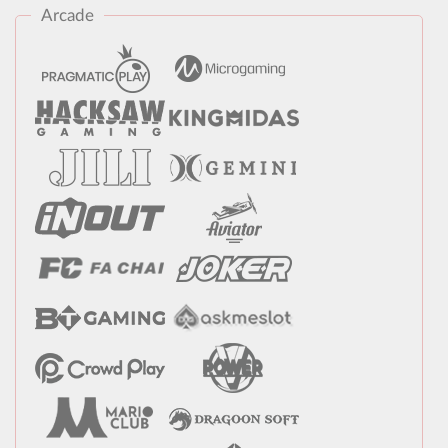
Arcade