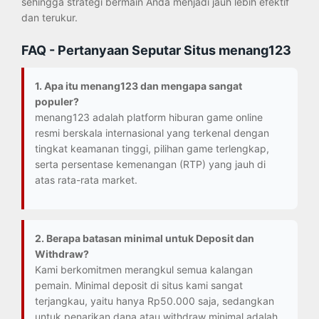
sehingga strategi bermain Anda menjadi jauh lebih efektif
dan terukur.
FAQ - Pertanyaan Seputar Situs menang123
1. Apa itu menang123 dan mengapa sangat
populer?
menang123 adalah platform hiburan game online
resmi berskala internasional yang terkenal dengan
tingkat keamanan tinggi, pilihan game terlengkap,
serta persentase kemenangan (RTP) yang jauh di
atas rata-rata market.
2. Berapa batasan minimal untuk Deposit dan
Withdraw?
Kami berkomitmen merangkul semua kalangan
pemain. Minimal deposit di situs kami sangat
terjangkau, yaitu hanya Rp50.000 saja, sedangkan
untuk penarikan dana atau withdraw minimal adalah