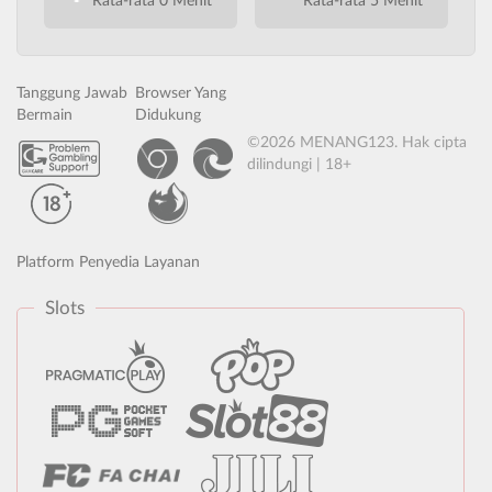
Rata-rata 0 Menit
Rata-rata 5 Menit
Tanggung Jawab
Browser Yang
Bermain
Didukung
©2026 MENANG123. Hak cipta
dilindungi | 18+
Platform Penyedia Layanan
Slots