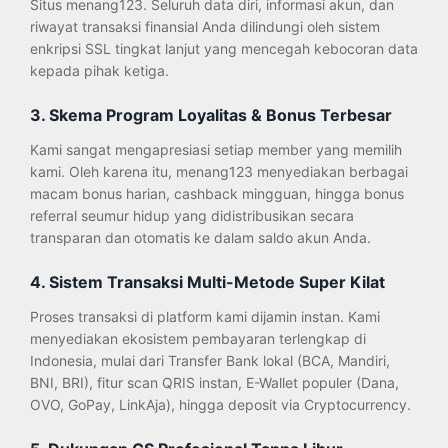
Situs menang123. Seluruh data diri, informasi akun, dan
riwayat transaksi finansial Anda dilindungi oleh sistem
enkripsi SSL tingkat lanjut yang mencegah kebocoran data
kepada pihak ketiga.
3. Skema Program Loyalitas & Bonus Terbesar
Kami sangat mengapresiasi setiap member yang memilih
kami. Oleh karena itu, menang123 menyediakan berbagai
macam bonus harian, cashback mingguan, hingga bonus
referral seumur hidup yang didistribusikan secara
transparan dan otomatis ke dalam saldo akun Anda.
4. Sistem Transaksi Multi-Metode Super Kilat
Proses transaksi di platform kami dijamin instan. Kami
menyediakan ekosistem pembayaran terlengkap di
Indonesia, mulai dari Transfer Bank lokal (BCA, Mandiri,
BNI, BRI), fitur scan QRIS instan, E-Wallet populer (Dana,
OVO, GoPay, LinkAja), hingga deposit via Cryptocurrency.