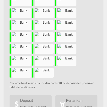
* Selama bank maintenance dan bank offline deposit dan penarikan
tidak dapat diproses
Deposit
Penarikan